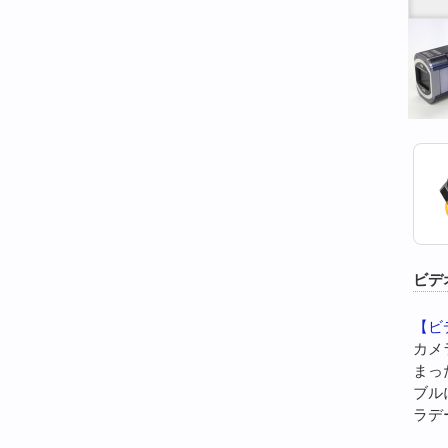
ビデ
【ビ
カメ
まっ
ブル
ラデ