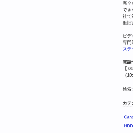
完全
でき
社で
復旧
ビデ
専門
ステ
電話
【 0
（10
検索:
カテ
Can
HD