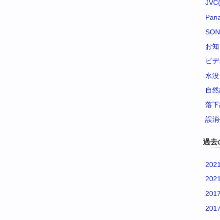
JVC(
Pana
SON
お知
ビデ
水没
自然
落下
誤消
過去
202
202
201
201